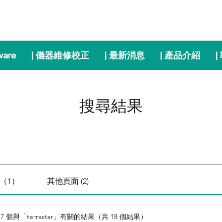
ware
| 儀器維修校正
| 最新消息
| 產品介紹
|
搜尋結果
（1）
其他頁面 (2)
17 個與「terrastar」有關的結果（共 18 個結果）