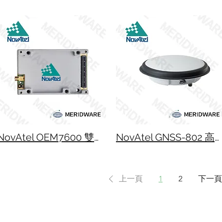
NovAtel OEM7600 雙頻 GNSS 接收模組
NovAtel GNSS-802 高效能天線盤
上一頁
1
2
下一頁