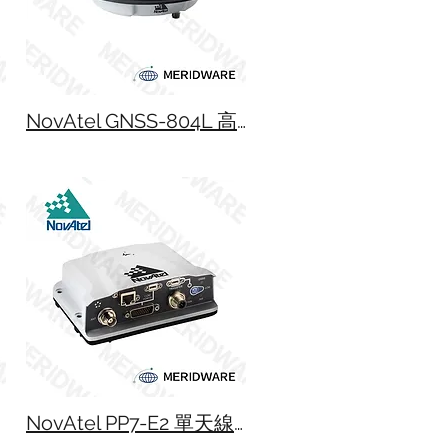
NovAtel GNSS-804L 高效能天線盤
NovAtel PP7-E2 單天線慣性衛星定位儀