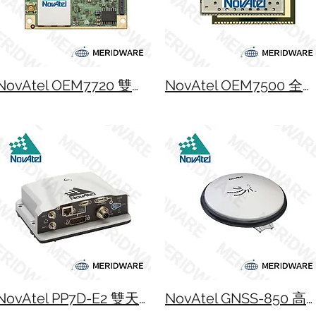
NovAtel OEM7720 雙天線、多頻 GNSS 接收儀
NovAtel OEM7500 全星系多頻段緊湊型模組
NovAtel PP7D-E2 雙天線慣性衛星定位儀
NovAtel GNSS-850 高效能天線盤