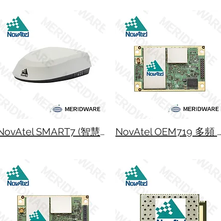
NovAtel SMART7 (智慧農業-無人農耕機專用)
NovAtel OEM719 多頻 GNSS 